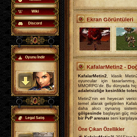
Wiki
Ekran Görüntüleri
Discord
Oyunu İndir
KafalarMetin2 - 
KafalarMetin2
, klasik Meti
oyuncular için tasarlanm
MMORPG’dir. Bu dünyada hiçb
adaletsizliğe kesinlikle tole
Metin2’nin en heyecan veric
temel alarak geliştirilen Kaf
daha akıcı oynanış sistem
gölgesinde
başlayan güç müc
Legal Satış
bir PvP arenası
seni karşılaya
Öne Çıkan Özellikler