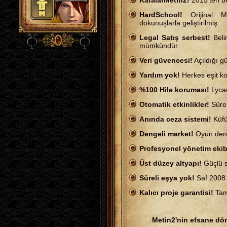
KafalarMetin2!
2015’ten be
HardSchool!
Orijinal M
dokunuşlarla geliştirilmiş.
Legal Satış serbest!
Belir
mümkündür.
Veri güvencesi!
Açıldığı g
Yardım yok!
Herkes eşit ko
%100 Hile koruması!
Lycan
Otomatik etkinlikler!
Sürek
Anında ceza sistemi!
Küfür
Dengeli market!
Oyun deng
Profesyonel yönetim ekib
Üst düzey altyapı!
Güçlü s
Süreli eşya yok!
Saf 2008 
Kalıcı proje garantisi!
Tama
Metin2'nin efsane dö