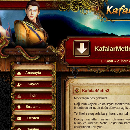
KafalarMetin
1. Kayıt » 2. İndi
Anasayfa
Kaydol
KafalarMetin2
İndir
Macera'ya hoş geldiniz!
Doğunun köyleri ve etkileyici manzaralar
Sıralama
önünüzde bir uzak doğu dünyası açılıyo
Tehlikeli savaşlarla karşı karşıyasınız!
Destek
Dövüş sanatları ustası olmanın yo
bulun ve ülkenizi Metin Taşlarının kara
etkilerinden koruyun.
Tanıtım