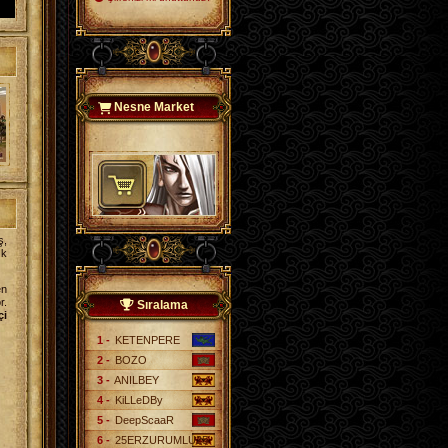
Nesne Market
ş,
ık
en
r.
Sıralama
çi
1 -
KETENPERE
2 -
BOZO
3 -
ANILBEY
4 -
KiLLeDBy
5 -
DeepScaaR
6 -
25ERZURUMLU25