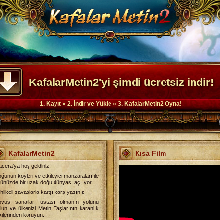
KafalarMetin2'yi şimdi ücretsiz indir!
1. Kayıt » 2. İndir ve Yükle » 3. KafalarMetin2 Oyna!
KafalarMetin2
Kısa Film
cera'ya hoş geldiniz!
ğunun köyleri ve etkileyici manzaraları ile
ünüzde bir uzak doğu dünyası açılıyor.
hlikeli savaşlarla karşı karşıyasınız!
övüş sanatları ustası olmanın yolunu
lun ve ülkenizi Metin Taşlarının karanlık
kilerinden koruyun.