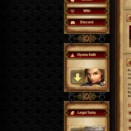
Wiki
Discord
Oyunu İndir
K
t
t
Me
Ka
Ej
bi
Ö
Legal Satış