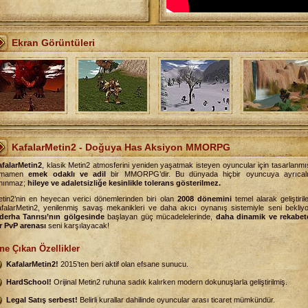
Ekran Görüntüleri
KafalarMetin2 - Doğuya Has Aksiyon MMORPG
afalarMetin2
, klasik Metin2 atmosferini yeniden yaşatmak isteyen oyuncular için tasarlanmı
amamen
emek odaklı ve adil
bir MMORPG’dir. Bu dünyada hiçbir oyuncuya ayrıcal
anınmaz;
hileye ve adaletsizliğe kesinlikle tolerans gösterilmez.
tin2’nin en heyecan verici dönemlerinden biri olan
2008 dönemini
temel alarak geliştiril
falarMetin2, yenilenmiş savaş mekanikleri ve daha akıcı oynanış sistemiyle seni bekliyo
derha Tanrısı’nın gölgesinde
başlayan güç mücadelelerinde,
daha dinamik ve rekabet
r PvP arenası
seni karşılayacak!
ne Çıkan Özellikler
KafalarMetin2!
2015’ten beri aktif olan efsane sunucu.
HardSchool!
Orijinal Metin2 ruhuna sadık kalırken modern dokunuşlarla geliştirilmiş.
Legal Satış serbest!
Belirli kurallar dahilinde oyuncular arası ticaret mümkündür.