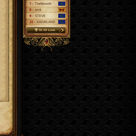
7 -
TheMoooN
8 -
orvk
9 -
STEVE
10 -
KADiRLAND
İlk 50 Liste