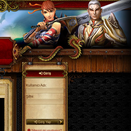
Giriş
Kullanıcı Adı:
Şifre:
Giriş Yap
Şifrenizi mi unuttunuz?