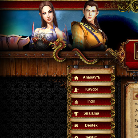
Anasayfa
Kaydol
İndir
Ma
Do
Sıralama
ön
Te
Destek
D
bu
et
Tanıtım