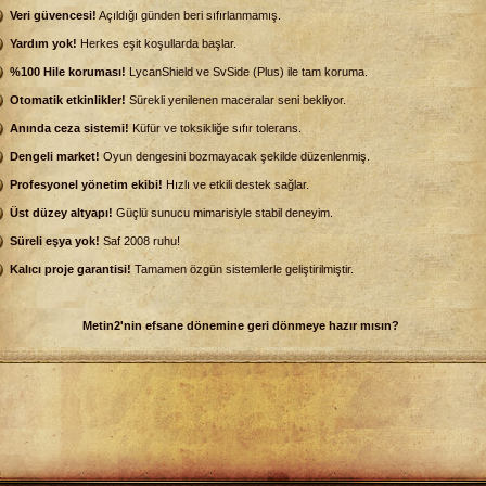
Veri güvencesi!
Açıldığı günden beri sıfırlanmamış.
Yardım yok!
Herkes eşit koşullarda başlar.
%100 Hile koruması!
LycanShield ve SvSide (Plus) ile tam koruma.
Otomatik etkinlikler!
Sürekli yenilenen maceralar seni bekliyor.
Anında ceza sistemi!
Küfür ve toksikliğe sıfır tolerans.
Dengeli market!
Oyun dengesini bozmayacak şekilde düzenlenmiş.
Profesyonel yönetim ekibi!
Hızlı ve etkili destek sağlar.
Üst düzey altyapı!
Güçlü sunucu mimarisiyle stabil deneyim.
Süreli eşya yok!
Saf 2008 ruhu!
Kalıcı proje garantisi!
Tamamen özgün sistemlerle geliştirilmiştir.
Metin2'nin efsane dönemine geri dönmeye hazır mısın?